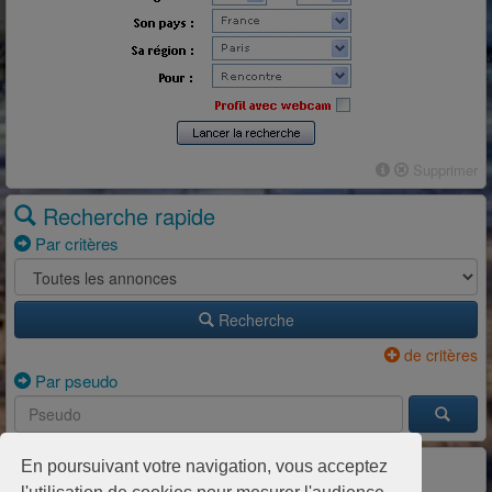
Supprimer
Recherche rapide
Par critères
Recherche
de critères
Par pseudo
Partenaires Rdv Montpellier
En poursuivant votre navigation, vous acceptez