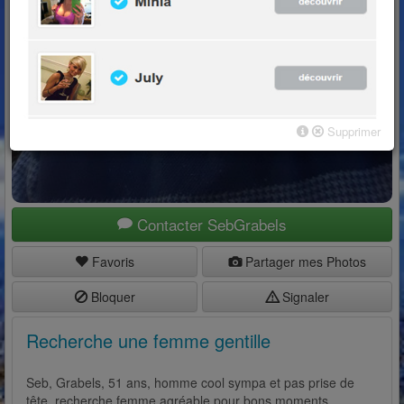
Supprimer
Contacter SebGrabels
Favoris
Partager mes Photos
Bloquer
Signaler
Recherche une femme gentille
Seb, Grabels, 51 ans, homme cool sympa et pas prise de
tête, recherche femme agréable pour bons moments