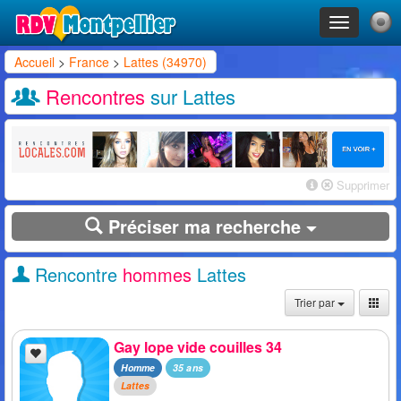
Toggle
navigation
Accueil
>
France
>
Lattes (34970)
Rencontres
sur Lattes
Supprimer
Préciser ma recherche
Rencontre
hommes
Lattes
Trier par
Gay lope vide couilles 34
Homme
35 ans
Lattes