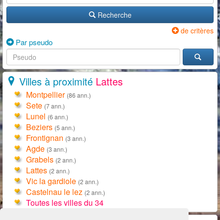
Recherche
de critères
Par pseudo
Villes à proximité
Lattes
Montpellier
(86 ann.)
Sete
(7 ann.)
Lunel
(6 ann.)
Beziers
(5 ann.)
Frontignan
(3 ann.)
Agde
(3 ann.)
Grabels
(2 ann.)
Lattes
(2 ann.)
Vic la gardiole
(2 ann.)
Castelnau le lez
(2 ann.)
Toutes les villes du 34