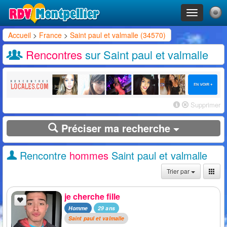
Toggle
navigation
Accueil
>
France
>
Saint paul et valmalle (34570)
Rencontres
sur Saint paul et valmalle
Supprimer
Préciser ma recherche
Rencontre
hommes
Saint paul et valmalle
Trier par
je cherche fille
Homme
29 ans
Saint paul et valmalle